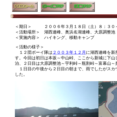
＜期日＞ ２００６年３月１８日（土）８：３０～
＜活動場所＞ 湖西連峰、奥浜名湖連峰、大原調整池
＜実施内容＞ ハイキング、移動キャンプ
＜活動の様子＞
１２団ボーイ隊は
２００３年１２月
に湖西連峰を新
す。今回は初日は本坂～中山峠、ここから新城に下山
泊、２日目は大原調整池～宇利峠～瓶割峠～富幕山～
１日目の午後から２日目の朝まで、雨でしたがスカ
した。