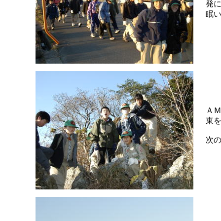
発
眠
Ａ
東
次