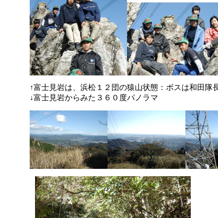
↑富士見岩は、浜松１２団の猿山状態：ボスは和田隊
↓富士見岩からみた３６０度パノラマ