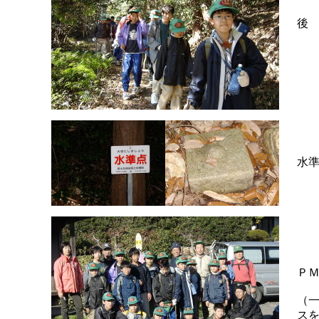
後
水
Ｐ
（
ス