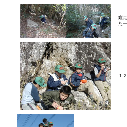
縦
た
１