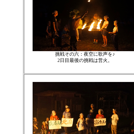
挑戦その六：夜空に歌声を♪
2日目最後の挑戦は営火。