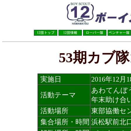
53期カブ
実施日
2016
年12月
あわてんぼ
活動テーマ
年末助け合
活動場所
東部協働セ
集合場所・時間
浜松駅前北口広