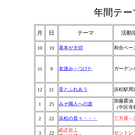
年間テー
月
日
テーマ
活動
基本が大切
和合ベー
10
19
友達み～つけた
ガーデン
11
9
音とふれあう
浜松駅周
12
21
加藤醤油
みそ職人への道
1
25
（中区寺
浜松の昔々・・・
三方原～
2
22
めざせ！
セントレ
3
22