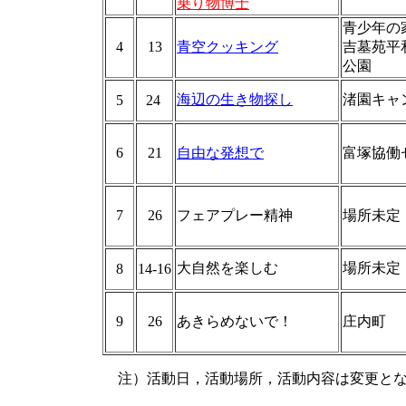
乗り物博士
青少年の
4
13
青空クッキング
吉墓苑平
公園
海辺の生き物探し
渚園キャ
5
24
6
21
自由な発想で
富塚協働
7
26
フェアプレー精神
場所未定
大自然を楽しむ
場所未定
8
14-16
9
26
あきらめないで！
庄内町
注）活動日，活動場所，活動内容は変更と