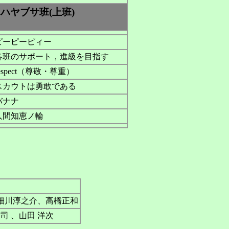
ハヤブサ班(上班)
ピーピーピィー
各班のサポート，進級を目指す
respect（尊敬・尊重）
スカウトは勇敢である
バナナ
人間知恵ノ輪
、細川淳之介、高橋正和
司 、山田 洋次