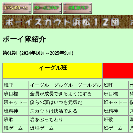
ボーイ隊紹介
第61期（2024年10月～2025年9月）
イーグル班
班呼
イーグル グルグル グールグル
班呼
班目標
全員が成長できるようにする
班目標
班モットー
僕らの班はいつも元気だ
班モットー
班精神
スカウトは快活である
班精神
班歌
岩をぶっちわり
班歌
班ゲーム
爆弾ゲーム
班ゲーム