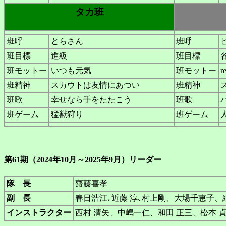
タカ班
班呼
とらさん
班呼
班目標
進級
班目標
班モットー
いつも元気
班モットー
班精神
スカウトは友情にあつい
班精神
班歌
幸せなら手をたたこう
班歌
班ゲーム
猛獣狩り
班ゲーム
第61期（2024年10月～2025年9月）リーダー
隊 長
齋藤喜孝
副 長
春日浩江､近藤 淳､村上剛、大場千恵子
インストラクター
西村 清矢、中嶋一仁、和田 正三、松本 貞