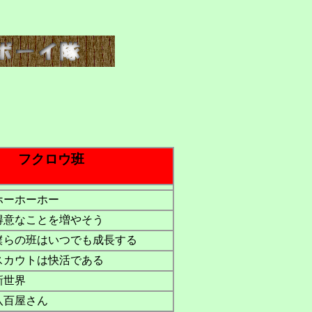
フクロウ班
ホーホーホー
得意なことを増やそう
僕らの班はいつでも成長する
スカウトは快活である
新世界
八百屋さん