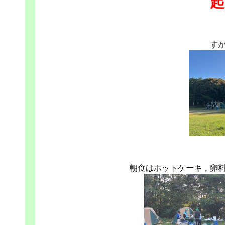
起
す
朝食はホットケーキ，卵