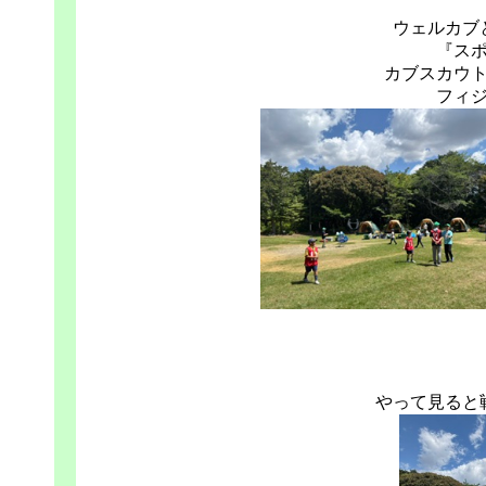
ウェルカブ
『ス
カブスカウ
フィ
やって見ると