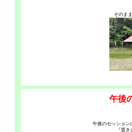
そのま
午後
午後のセッション
『置き