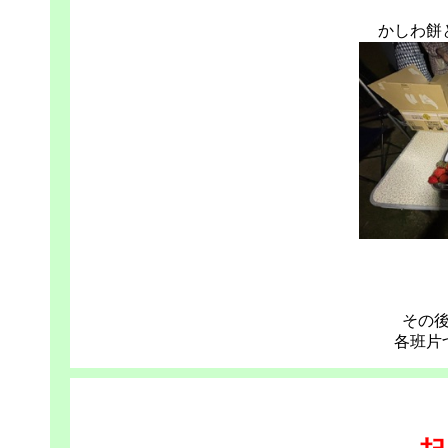
かしわ餅
その
各班片