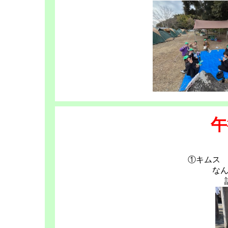
午
①キムス
な