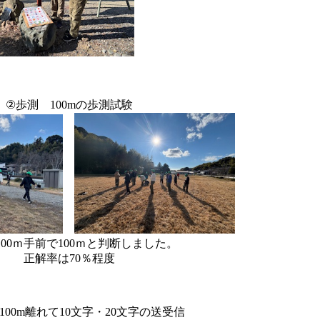
②歩測 100mの歩測試験
100ｍ手前で100ｍと判断しました。
正解率は70％程度
100m離れて10文字・20文字の送受信