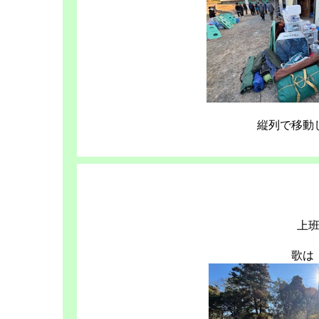
縦列で移動
上
歌は