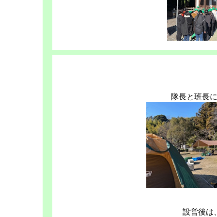
隊長と班長
設営後は