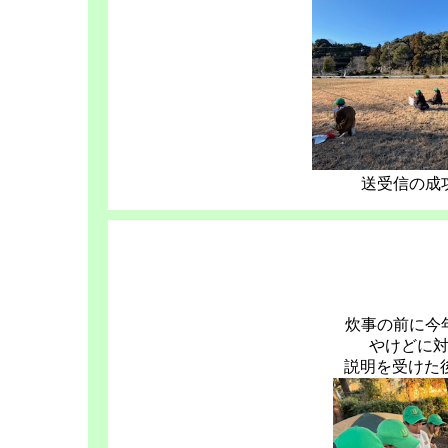
送受信の成
炊事の前に今
やけどに
説明を受けた