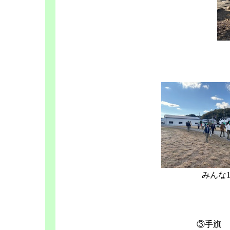
みんな
③手旗 