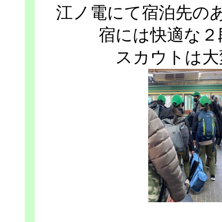
江ノ電にて宿泊先の
宿には快適な２
スカウトは大