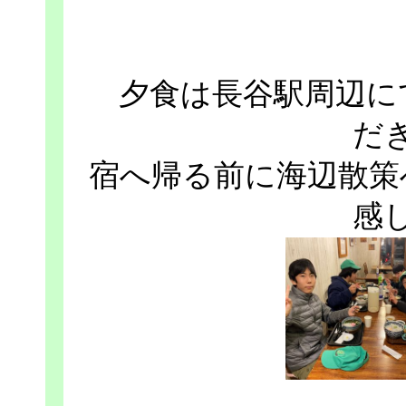
夕食は長谷駅周辺に
だ
宿へ帰る前に海辺散策
感