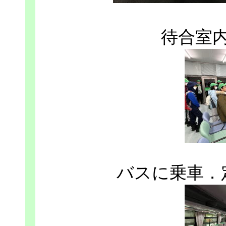
待合室
バスに乗車．