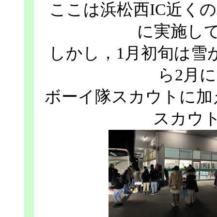
ここは浜松西IC近く
に実施し
しかし，1月初旬は雪
ら2月
ボーイ隊スカウトに加
スカウ