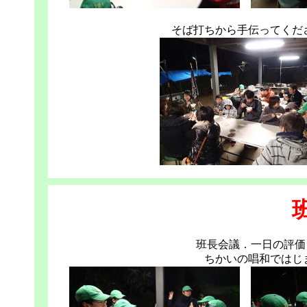
そば打ちから手伝ってくだ
班長会議．一日の評価
ちかいの唱和ではじ