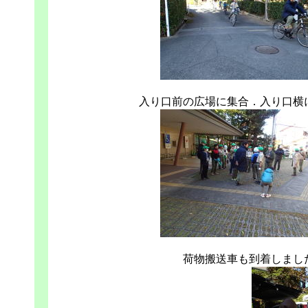
入り口前の広場に集合．入り口横
荷物搬送車も到着しまし