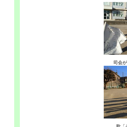
司会が
歌「