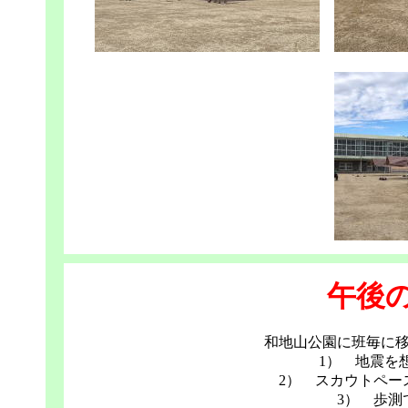
午後
和地山公園に班毎に
1） 地震を
2） スカウトペー
3） 歩測