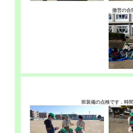
撤営の合
班装備の点検です．時