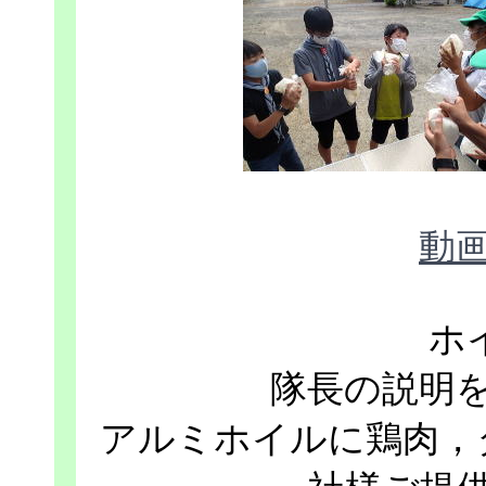
動
ホ
隊長の説明
アルミホイルに鶏肉，