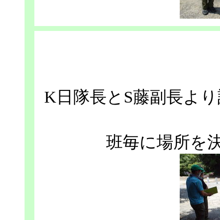
K日隊長とS藤副長よ
班毎に場所を