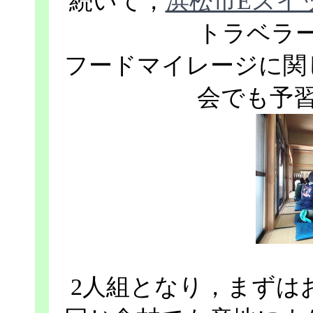
続いて，
浜松市Eスイ
トラベラ
フードマイレージに関
会でも予
2人組となり，まずは