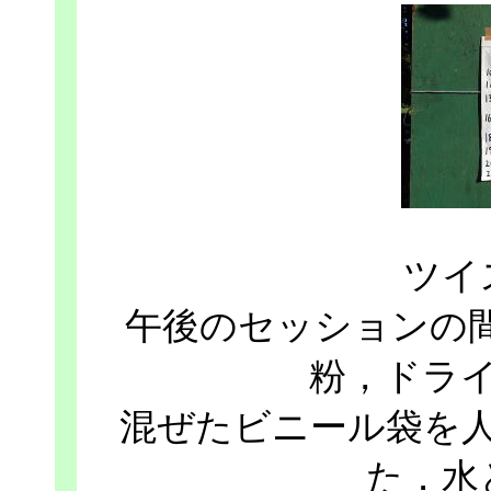
ツイ
午後のセッションの
粉，ドラ
混ぜたビニール袋を
た．水