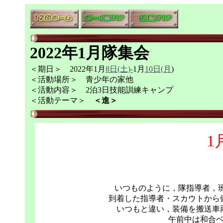
2022年1月隊集会
＜期日＞ 2022年1月
8日(土)
-
1月
10日(月
)
＜活動場所＞ 青少年の家他
＜活動内容＞ 2泊3日技能訓練キャンプ
＜活動テーマ＞
＜進＞
1
いつものように，隊指導者，班長
到着した指導者・スカウトから
いつもと違い，装備を搬送車
午前中は和合