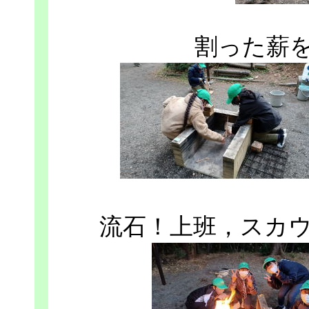
割った薪
流石！上班，スカ