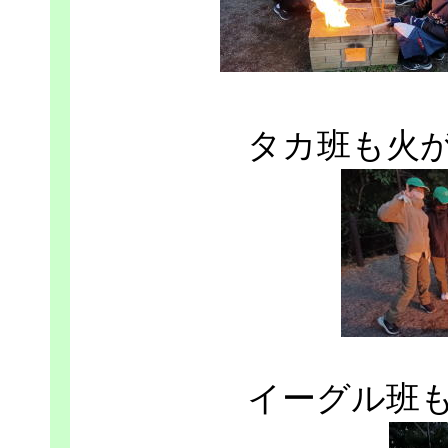
タカ班も火
イーグル班