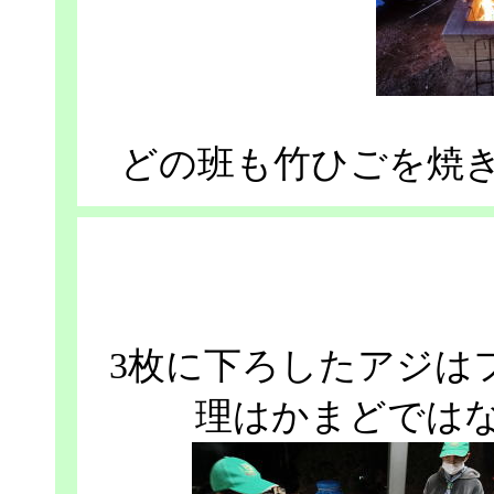
どの班も竹ひごを焼
3枚に下ろしたアジは
理はかまどでは