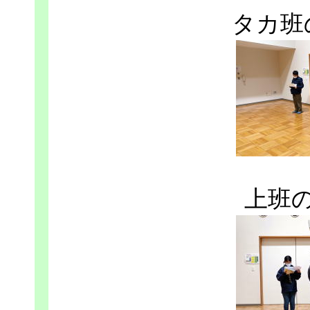
タカ班
上班