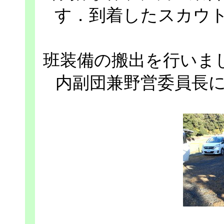
す．到着したスカウ
班装備の搬出を行いま
内副団兼野営委員長