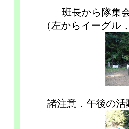
班長から隊集
（左からイーグル
諸注意．午後の活