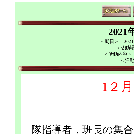
202
＜期日＞ 2021年
＜活動
＜活動内容＞
＜活
1２月
隊指導者，班長の集合は8