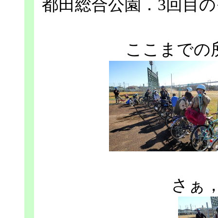
都田総合公園．3回目
ここまでの所
さぁ