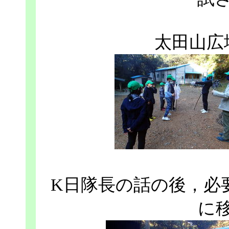
太田山広
K日隊長の話の後，必
に