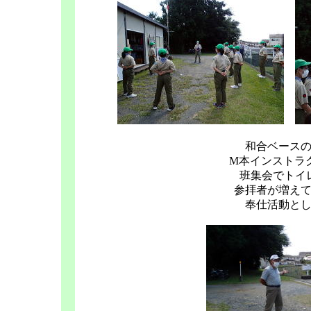
和合ベース
M本インストラ
班集会でトイ
参拝者が増え
奉仕活動と