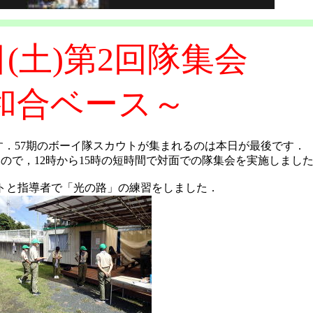
日(土)第2回隊集会
和合ベース～
す．57期のボーイ隊スカウトが集まれるのは本日が最後です．
ので，12時から15時の短時間で対面での隊集会を実施しまし
トと指導者で「光の路」の練習をしました．