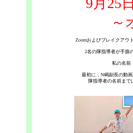
9月25
～
Zoomおよびブレイクア
2名の隊指導者が手旗
私の名前
最初に，N嶋副長の動
隊指導者の名前まで