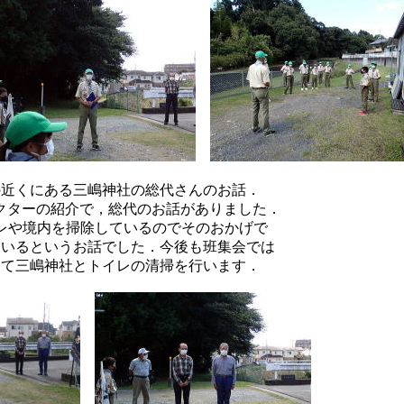
の近くにある三嶋神社の総代さんのお話．
クターの紹介で，総代のお話がありました．
レや境内を掃除しているのでそのおかげで
ているというお話でした．今後も班集会では
して三嶋神社とトイレの清掃を行います．