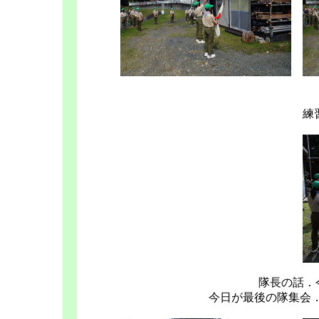
練
隊長の話．
今日が最後の隊集会