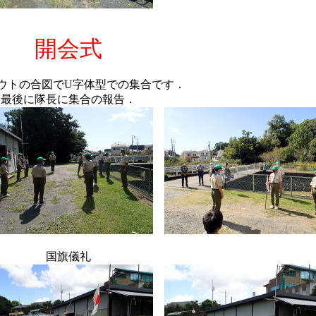
開会式
ウトの合図でU字体型での集合です．
最後に隊長に集合の報告．
国旗儀礼