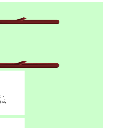
た．
進式