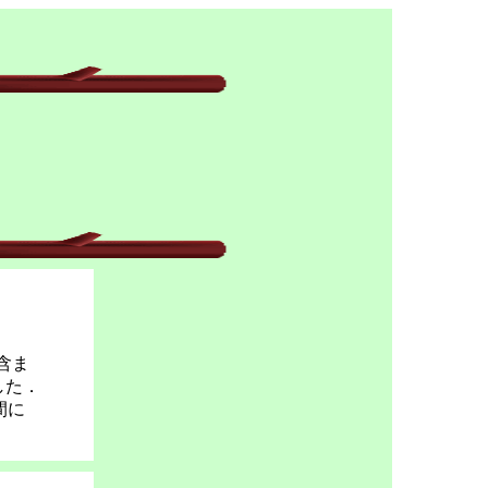
含ま
した．
間に