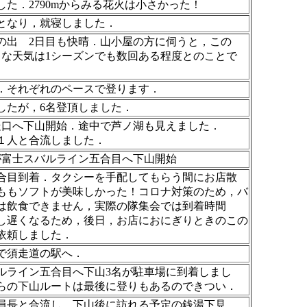
した．2790mからみる花火は小さかった！
となり，就寝しました．
の出 2日目も快晴．山小屋の方に伺うと，この
うな天気は1シーズンでも数回ある程度とのことで
．それぞれのペースで登ります．
したが，6名登頂しました．
走口へ下山開始．途中で芦ノ湖も見えました．
１人と合流しました．
が富士スバルライン五合目へ下山開始
合目到着．タクシーを手配してもらう間にお店散
ももソフトが美味しかった！コロナ対策のため，バ
は飲食できません，実際の隊集会では到着時間
し遅くなるため，後日，お店におにぎりときのこの
依頼しました．
で須走道の駅へ．
ルライン五合目へ下山3名が駐車場に到着しまし
らの下山ルートは最後に登りもあるのできつい．
員長と合流し，下山後に訪れる予定の銭湯下見