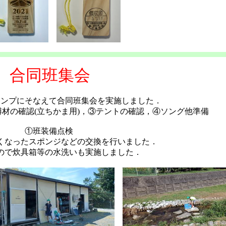
合同班集会
ャンプにそなえて合同班集会を実施しました．
材の確認(立ちかま用)，③テントの確認，④ソング他準備
①班装備点検
くなったスポンジなどの交換を行いました．
ので炊具箱等の水洗いも実施しました．