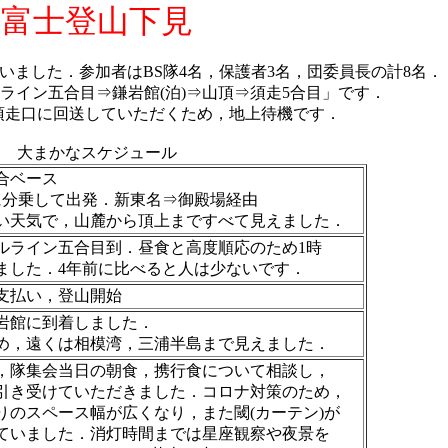
富士登山下見
行いました．参加者はBS隊4名，保護者3名，団委員長の計8名．
ライン五合目⇒鎌岩館(泊)⇒山頂⇒須走5合目」です．
須走口に回送していただくため，地上待機です．
大まかなスケジュール
合ベース
に分乗して出発．新東名⇒御殿場経由
い天気で，山麓から頂上まですべて見えました．
ルライン五合目到．昼食と高度順応のため1時
ました．4年前に比べると人は少ないです．
支払い，登山開始
岩館に到着しました．
め，遠くは相模湾，三浦半島まで見えました．
，隊集会当日の朝食，携行食について相談し，
引き受けていただきました．コロナ対策のため，
りのスペース幅が広くなり，また閾(カーテン)が
ていました．消灯時間までは星座観察や夜景を