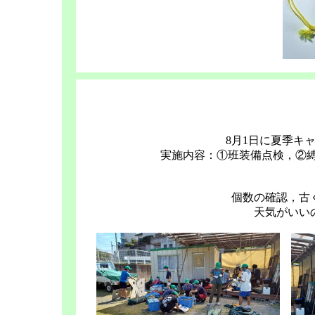
8月1日に夏季キ
実施内容：①班装備点検，②縛
個数の確認，古
天気がいい