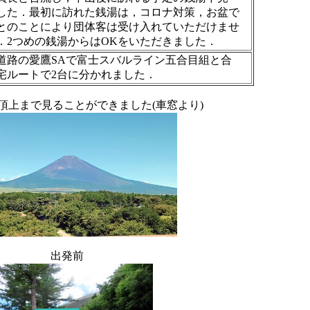
した．最初に訪れた銭湯は，コロナ対策，お盆で
とのことにより団体客は受け入れていただけませ
．2つめの銭湯からはOKをいただきました．
道路の愛鷹SAで富士スバルライン五合目組と合
宅ルートで2台に分かれました．
頂上まで見ることができました(車窓より)
出発前