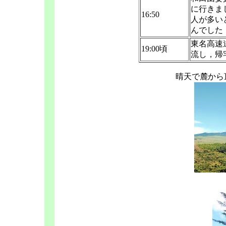
に行きま
16:50
人が多い
んでした
東名高速
19:00頃
流し，帰
晴天で麓から