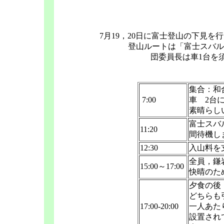
7月19，20日に富士登山の下見を
登山ルートは「富士スバル
団委員長は車1台を
集合：和
7:00
車 2台
素晴らし
富士スバ
11:20
間待機し
12:30
入山料を
全員，鎌
15:00～17:00
快晴のた
夕食の後
どちらも
17:00-20:00
一人あた
設置され