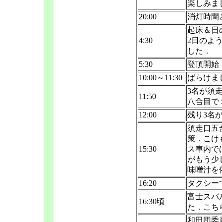
楽しみま
20:00
消灯時間
起床＆日
4:30
2日のよ
した．
5:30
登頂開始
10:00～11:30
ばらけま
3名が須
11:50
八合目で
12:00
残り3名
須走口五
策．こけ
15:30
ス車内で
がもう少
味噌汁を
16:20
タクシー
富士スバ
16:30頃
た．こち
和田団委