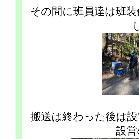
その間に班員達は班装
搬送は終わった後は設
設営