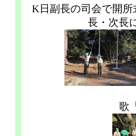
K日副長の司会で開所
長・次長
歌