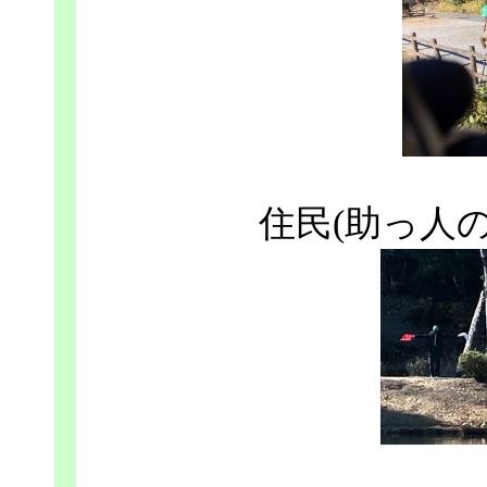
住民(助っ人