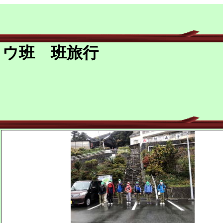
ロウ班 班旅行