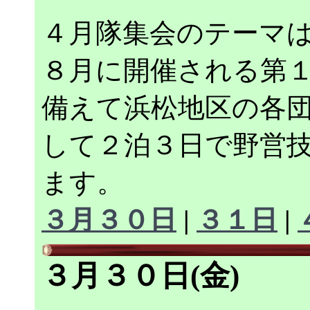
４月隊集会のテーマは "Le
８月に開催される第
備えて浜松地区の各
して２泊３日で野営
ます。
３月３０日
|
３１日
|
３月３０日(金)