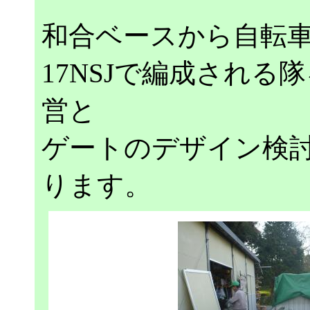
和合ベースから自転
17NSJで編成され
営と
ゲートのデザイン検
ります。