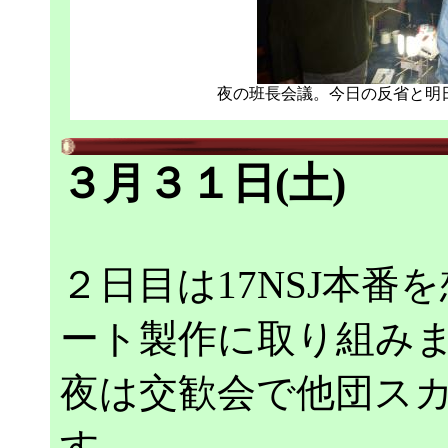
夜の班長会議。今日の反省と明
３月３１日(土)
２日目は17NSJ本
ート製作に取り組み
夜は交歓会で他団ス
す。