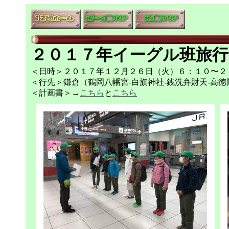
２０１７年イーグル班旅行
＜日時＞２０１７年１２月２６日（火）６：１０〜２
＜行先＞鎌倉（鶴岡八幡宮-白旗神社-銭洗弁財天-高徳
＜計画書＞→
こちら
と
こちら