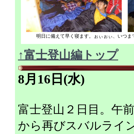
明日に備えて早く寝ます。ぉぃぉぃ、いつま
↑富士登山編トップ
8月16日(水)
富士登山２日目。午
から再びスバルライ