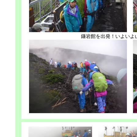
鎌岩館を出発！いよいよ