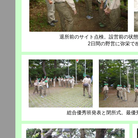
退所前のサイト点検。設営前の状
2日間の野営に弥栄で
総合優秀班発表と閉所式。最優