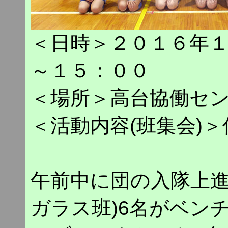
＜日時＞２０１６年
～１５：００
＜場所＞高台協働セ
＜活動内容(班集会)
午前中に団の入隊上進
ガラス班)6名がベン