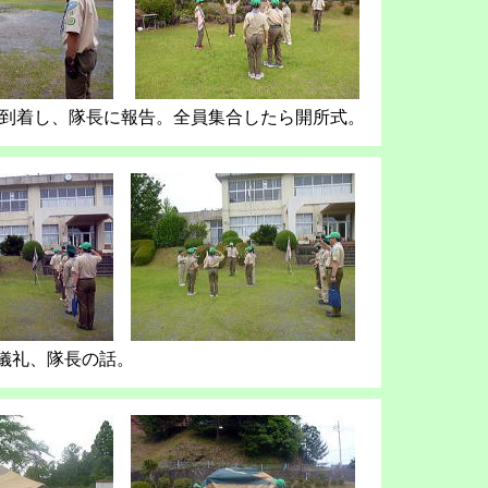
学校到着し、隊長に報告。全員集合したら開所式。
儀礼、隊長の話。