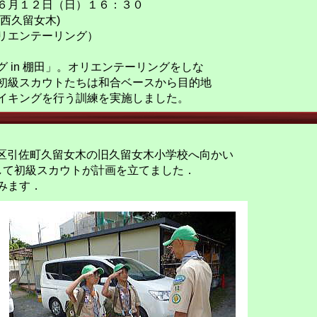
６月１２日（日）１６：３０
西久留女木)
リエンテーリング）
 in 棚田」。オリエンテーリングをしな
初級スカウトたちは和合ベースから目的地
イキングを行う訓練を実施しました。
北区引佐町久留女木の旧久留女木小学校へ向かい
して初級スカウトが計画を立てました．
みます．