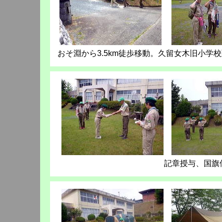
おそ淵から3.5km徒歩移動。久留女木旧小
記章授与、国旗