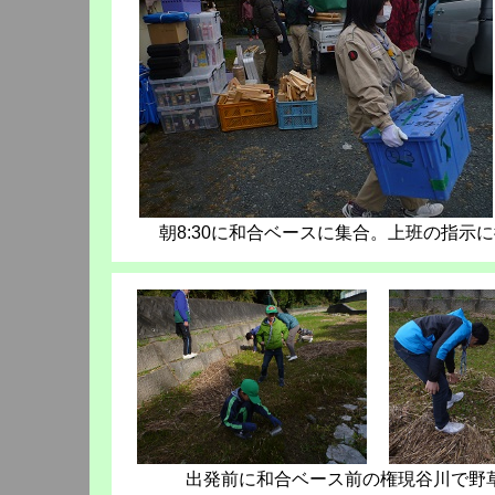
朝8:30に和合ベースに集合。上班の指
出発前に和合ベース前の権現谷川で野