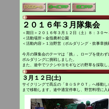
２０１６年３月隊集会
＜期日＞２０１６年３月１２日（土）８：３０〜
＜活動場所＞金指農村公園
＜活動内容＞１泊野営（ボルダリング・炊事章挑
今月の隊集会のテーマは「挑」。ロープを使わず
ボルダリングに挑戦しました。
また、途中でツクシやヨモギなどの野草を採取し
３月１２日(土)
サイクリングで髙丘の「Ｂ☆ＳＰＯＴ」へ移動し
まで移動します。途中適宜停車し、野営料理に入