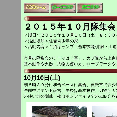
２０１５年１０月隊集会
＜期日＞２０１５年１０月１０日（土）８：３０
＜活動場所＞住吉青少年の家
＜活動内容＞１泊キャンプ（基本技能訓練I・上
今月の隊集会のテーマは「基」。カブ隊から上進
基本動作や火器、刃物の使い方、ロープワークや
10月10日(土)
朝８時３０分に和合ベースに集合、自転車で青少
午前中にテント設営、午後は基本動作、刃物とガ
の使い方の訓練、夜はボンファイヤでの班紹介を