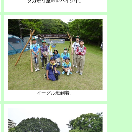
タカ班寸座峠をハイク中。
イーグル班到着。