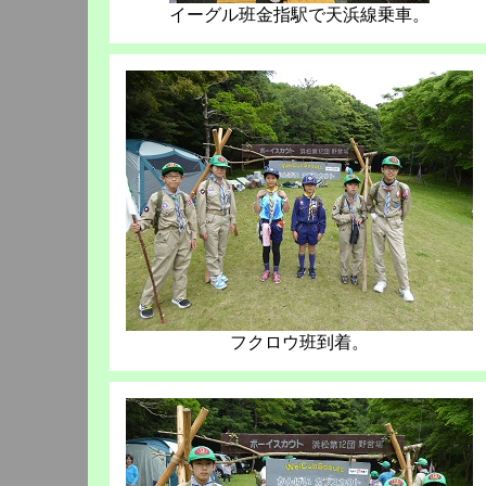
イーグル班金指駅で天浜線乗車。
フクロウ班到着。