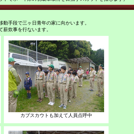
移動手段で三ヶ日青年の家に向かいます。
て薪炊事を行ないます。
カブスカウトも加えて人員点呼中