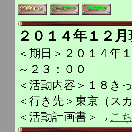
２０１４年１２月
＜期日＞２０１４年
～２３：００
＜活動内容＞１８き
＜行き先＞東京（ス
＜活動計画書＞→
こ