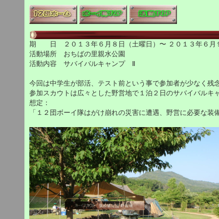
期 日 ２０１３年６月８日（土曜日）〜 ２０１３年６月
活動場所 おちばの里親水公園
活動内容 サバイバルキャンプ Ⅱ
今回は中学生が部活、テスト前という事で参加者が少なく残
参加スカウトは広々とした野営地で１泊２日のサバイバルキ
想定：
「１２団ボーイ隊はがけ崩れの災害に遭遇、野営に必要な装