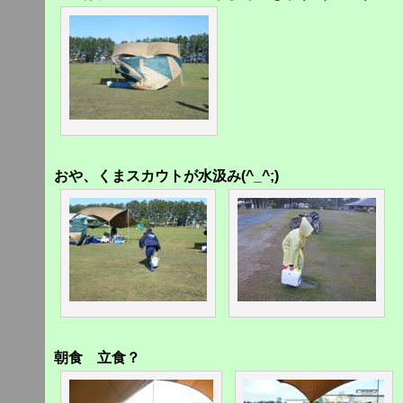
おや、くまスカウトが水汲み(^_^;)
朝食 立食？