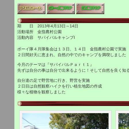
期 日 2013年4月13日～14日
活動場所 金指農村公園
活動内容 サバイバルキャンプⅠ
ボーイ隊４月隊集会は１３日、１４日 金指農村公園で実施
２日間好天に恵まれ、自然の中でのキャンプを満喫しました
今月のテーマは『サバイバルＰａｒｔ１』
先ずは自分の事は自分で出来るように！そして自然を良く知
自分達の足で野営地に行き、野営を実施
２日目は自然観察ハイクを行い植生地図の作成
様々な植物を観察しました