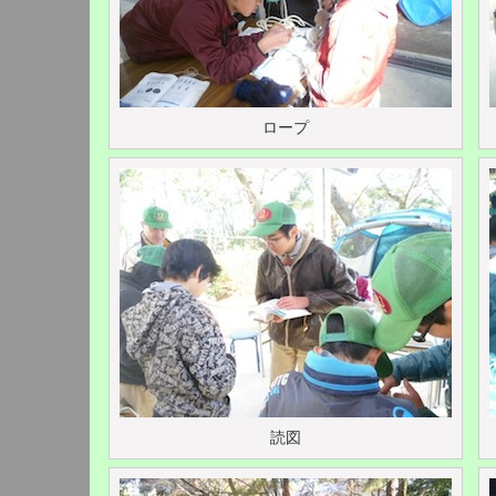
ロープ
読図