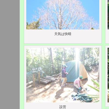
天気は快晴
設営