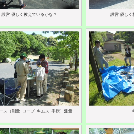
設営 優しく教えているかな？
設営 優し
ース（測量･ロープ･キムス･手旗）測量