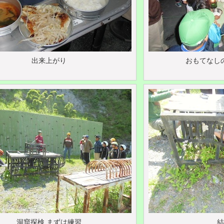
出来上がり
おもてなし
洞窟探検 まずは練習
結