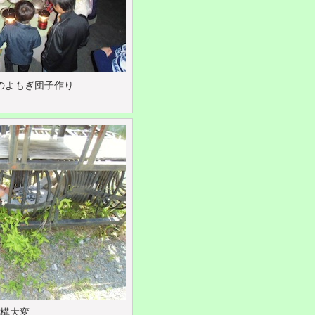
のよもぎ団子作り
構大変