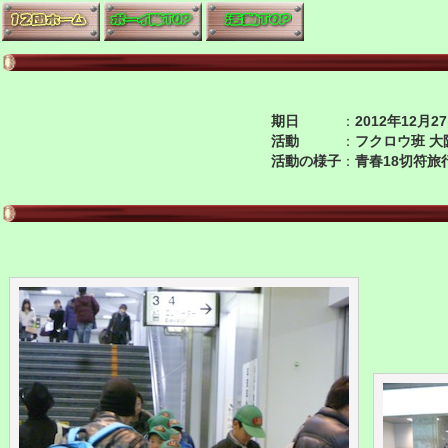
期日
：
2012年12月
活動
：
フクロウ班 大
活動の様子
：
青春18切符旅