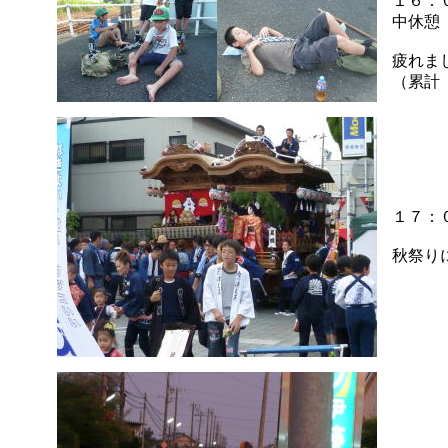
１６：
中休憩
疲れま
（累計
１７：
秋祭り