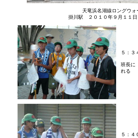
天竜浜名湖線ロングウォ
掛川駅 ２０１０年９月１１日
５：３
班長に
れる
５：４