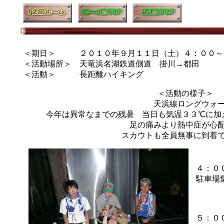
＜期日＞ ２０１０年９月１１日（土）４：００～
＜活動場所＞ 天竜浜名湖鉄道側道 掛川→都田
＜活動＞ 長距離ハイキング
＜活動の様子
天浜線ロングウォ
今年は異常なまでの残暑 当日も気温３３℃に
足の痛みより熱中症が心
スカウトも全員無事に到着
４：０
駐車場
貸し
５：０