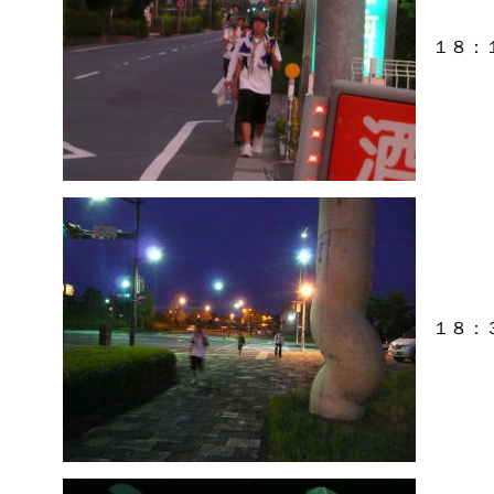
１８：
１８：