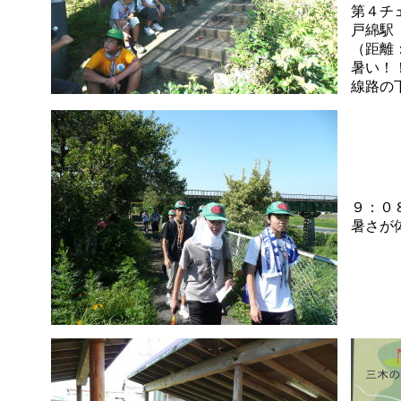
第４チ
戸綿駅
（距離
暑い！
線路の
９：０
暑さが