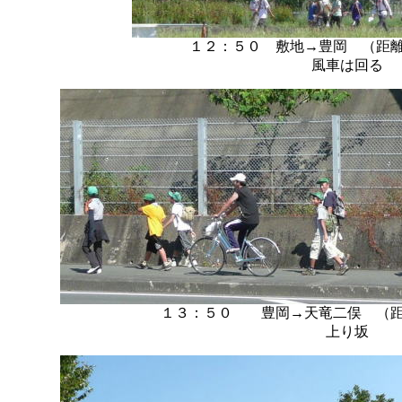
１２：５０ 敷地→豊岡 （距
風車は回る
１３：５０ 豊岡→天竜二俣 （
上り坂