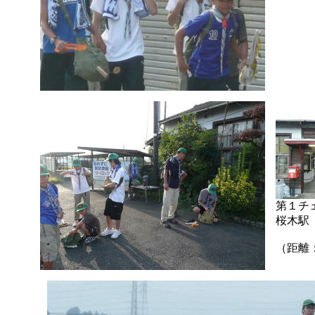
掛
第１チ
桜木駅
（距離