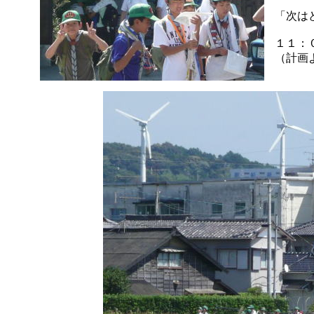
「次は
１１：
（計画