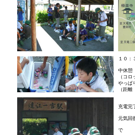
１０：
中休憩
（コロ
やっぱ
（距離
充電完
元気回
で