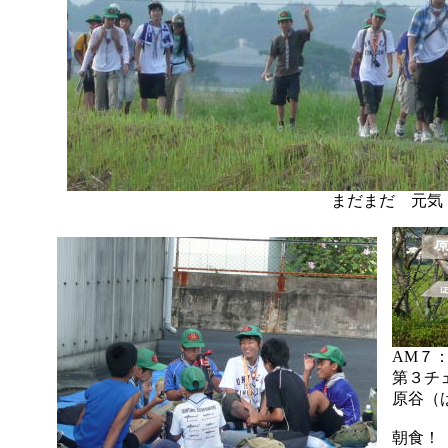
まだまだ 元気
AM７
第３チ
原谷（
朝食！