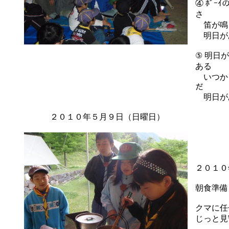
④ ﾎﾞ
さ
笛が鳴
明日が
⑤ 明日
ある
いつかき
だ
明日があ
２０１０年５月９日（日曜日）
２０１０
朝食準備
クマに任
じっと見