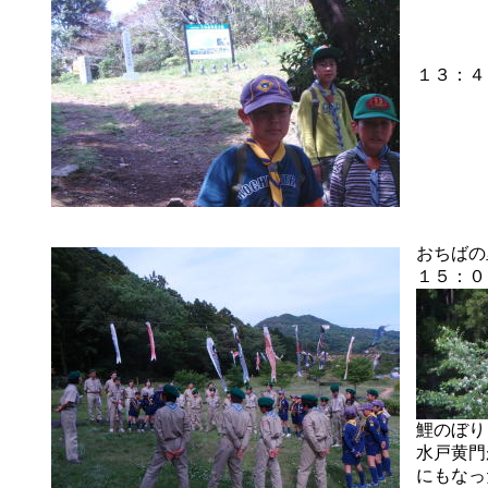
１３：４
おちばの
１５：０
鯉のぼり
水戸黄門
にもなっ