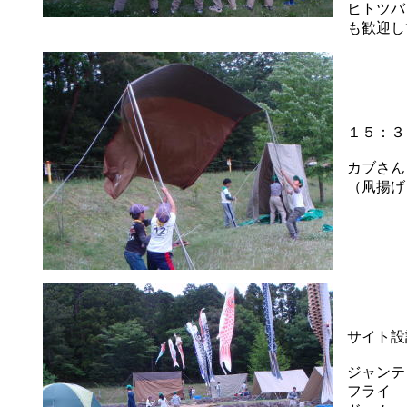
ヒトツバ
も歓迎し
１５：３
カブさん
（凧揚げ
サイト設
ジャンテ
フライ