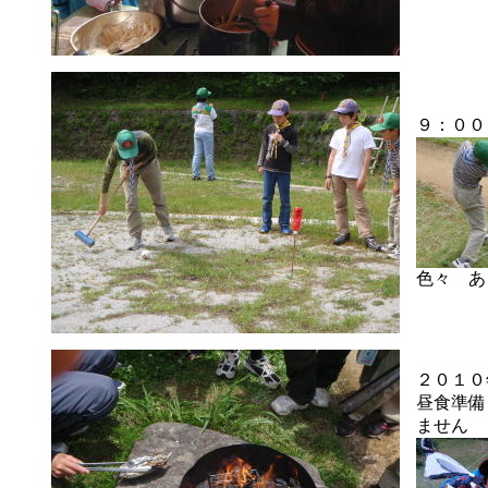
９：００
色々 あ
２０１０
昼食準備
ません