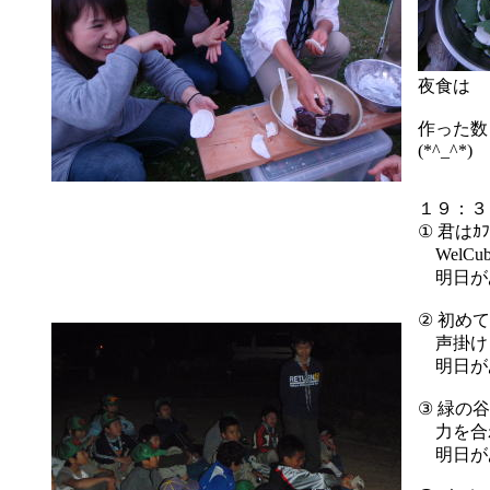
夜食は 
作った
(*^_^*)
１９：３
① 君はｶ
WelCub
明日が
② 初め
声掛けよ
明日が
③ 緑の
力を合わ
明日が