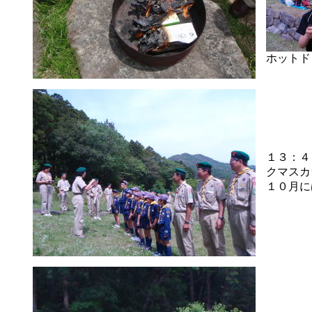
ホットド
１３：４
クマスカ
１０月に