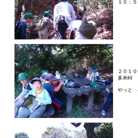
１０：５
２０１０
多米峠
やっと 