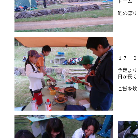
ドーム
鯉のぼり
１７：０
予定より
日が長く
ご飯を炊