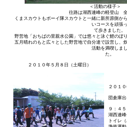
＜活動の様子
往路は湖西連峰の軽登山 全
くまスカウトもボーイ隊スカウトと一緒に新所原側か
いコースを頑張
て歩きました。
野営地「おちばの里親水公園」では悠々と泳ぐ鯉のぼ
五月晴れのもと広々とした野営地で自分達で設営し、
活動を満喫しま
た。
２０１０年５月８日（土曜日）
２０１０
団倉庫
９：４５
湖西連峰
トイレ（
準備運動