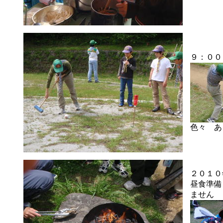
９：００
色々 あ
２０１０
昼食準備
ません