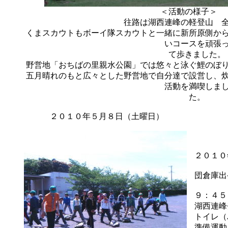
＜活動の様子
往路は湖西連峰の軽登山 全
くまスカウトもボーイ隊スカウトと一緒に新所原側か
いコースを頑張
て歩きました。
野営地「おちばの里親水公園」では悠々と泳ぐ鯉のぼ
五月晴れのもと広々とした野営地で自分達で設営し、
活動を満喫しま
た。
２０１０年５月８日（土曜日）
２０１０
団倉庫
９：４５
湖西連峰
トイレ（
準備運動