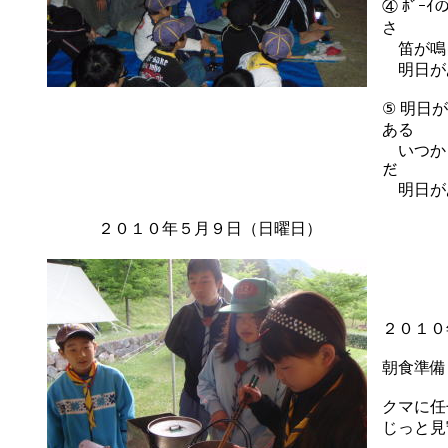
④ ﾎﾞ
さ
笛が鳴
明日が
⑤ 明日
ある
いつかき
だ
明日があ
２０１０年５月９日（日曜日）
２０１０
朝食準備
クマに任
じっと見