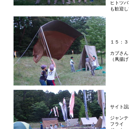
ヒトツバ
も歓迎し
１５：３
カブさん
（凧揚げ
サイト設
ジャンテ
フライ