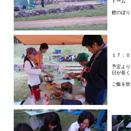
ドーム
鯉のぼり
１７：０
予定より
日が長く
ご飯を炊