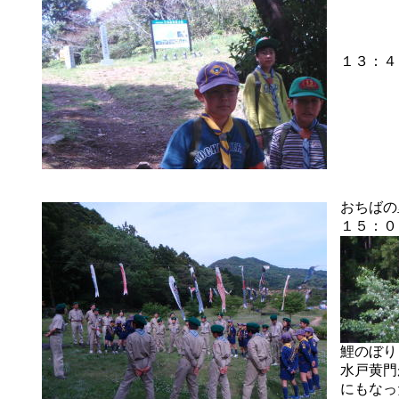
１３：４
おちばの
１５：０
鯉のぼり
水戸黄門
にもなっ