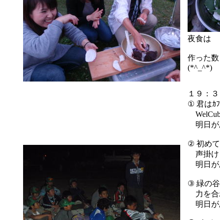
夜食は 
作った
(*^_^*)
１９：３
① 君はｶ
WelCub
明日が
② 初め
声掛けよ
明日が
③ 緑の
力を合わ
明日が