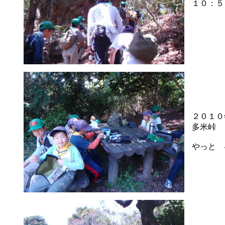
１０：５
２０１０
多米峠
やっと 