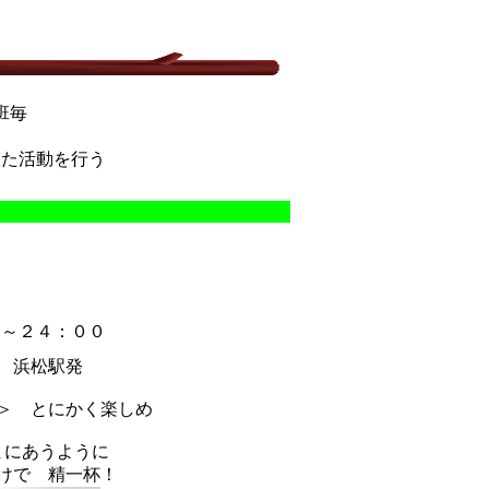
班毎
した活動を行う
～２４：００
 浜松駅発
＞ とにかく楽しめ
まにあうように
けで 精一杯！