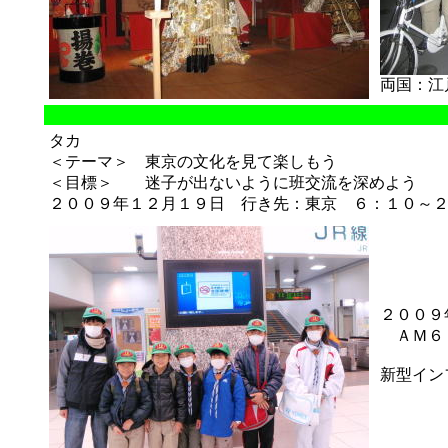
両国：江
タカ
＜テーマ＞ 東京の文化を見て楽しもう
＜目標＞ 迷子が出ないように班交流を深めよう
２００９年１２月１９日 行き先：東京 ６：１０～
２００９
ＡＭ６
新型イン