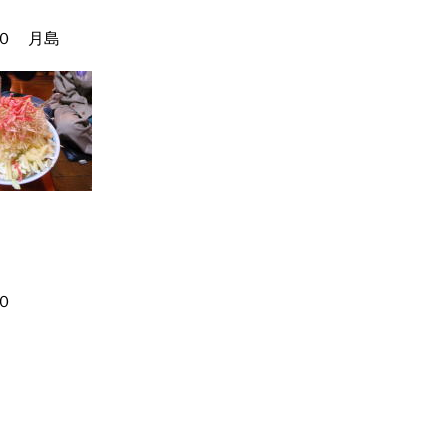
０ 月島
０