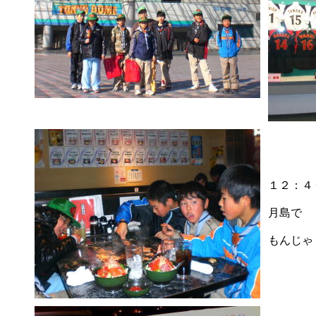
１２：４
月島で
もんじゃ