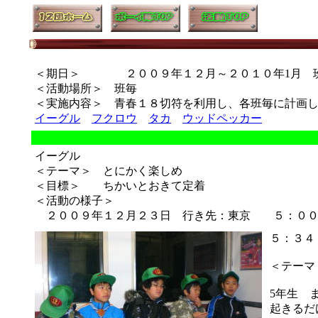
＜期日＞ ２００９年１２月～２０１０年1月 
＜活動場所＞ 班毎
＜実施内容＞ 青春１８切符を利用し、各班毎に計画
イーグル
フクロウ
タカ
ウッドペッカー
イーグル
＜テーマ＞ とにかく楽しめ
＜目標＞ ちかいとおきて定着
＜活動の様子＞
２００９年１２月２３日 行き先：東京 ５：００
５：３４
＜テーマ
5年生 
起きるだ