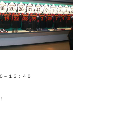
０～１３：４０
！