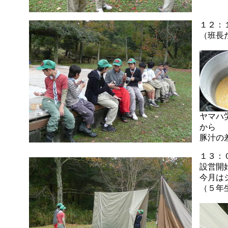
１２：
（班長
ヤマハ
から
豚汁の
１３：
設営開
今月は
（５年