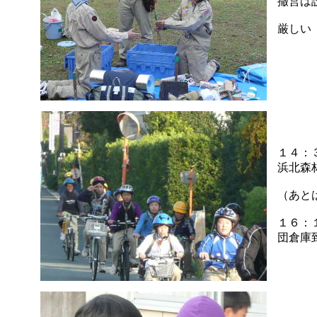
撤営は
厳しい
１４：
浜北森
（あと
１６：
団倉庫