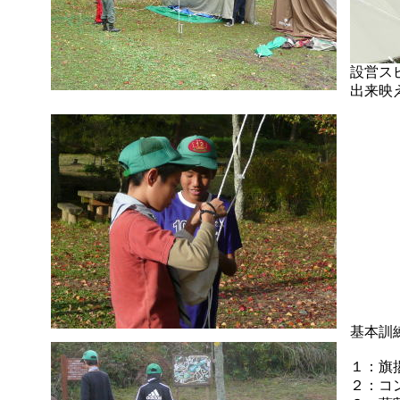
設営ス
出来映
基本訓
１：旗
２：コ