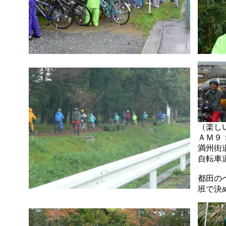
（楽
ＡＭ９
満州街
自転車
都田の
班で決