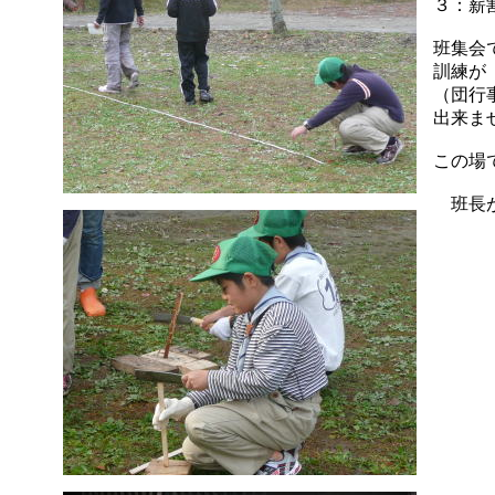
３：薪
班集会
訓練が
（団行
出来ま
この場
班長が