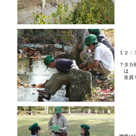
１２：
？タカ
は
全員で