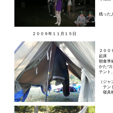
照ら
残った
２００９年１１月１５日
２００
起床
朝食準
かたづ
テント
（ジャ
テント
寝具乾