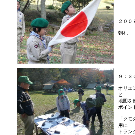
２００
朝礼
９：３
オリエ
と
地図を
ポイン
「クモ
用に
トラン