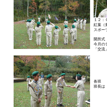
１２
紅葉（
スポー
開所式
今月の
「交流
各班
班長は