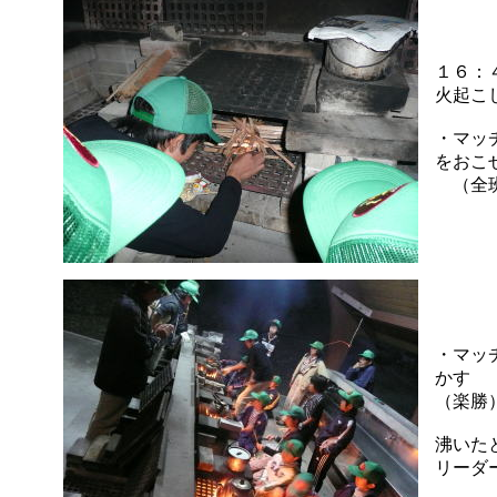
１６：
火起こ
・マッ
をおこ
（全班
・マッ
かす
（楽勝
沸いた
リーダ