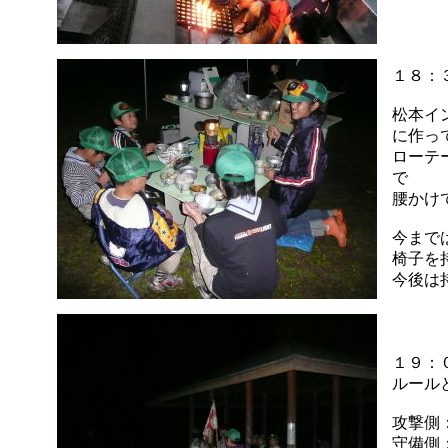
１８：
松本イ
に作っ
ローテ
で
腰かけ
今まで
椅子を
今後は
１９：
ルール
攻撃側
守備側