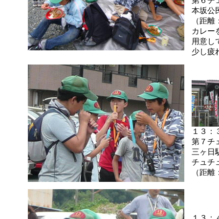
第６チ
本坂公
（距離
カレー
用意し
少し疲
１３：
第７チ
三ヶ日
チュチ
（距離
１３：