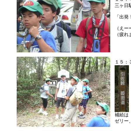
三ヶ日
「出発
（えー
（疲れ
１５：
補給は
ゼリー