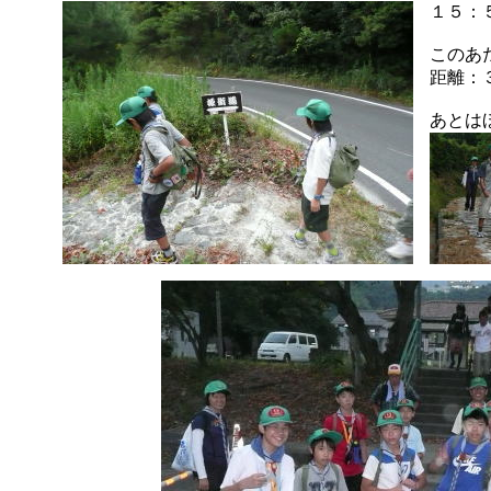
１５：
このあ
距離：
あとは