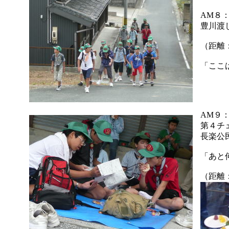
AM８
豊川渡
（距離
「ここ
AM９
第４チ
長楽公
「あと
（距離