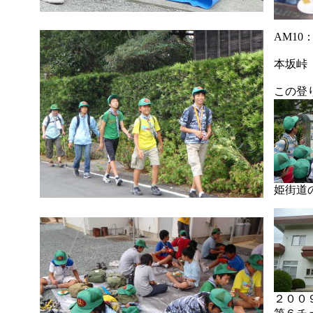
AM10
本坂峠
この登
姫街道
２００