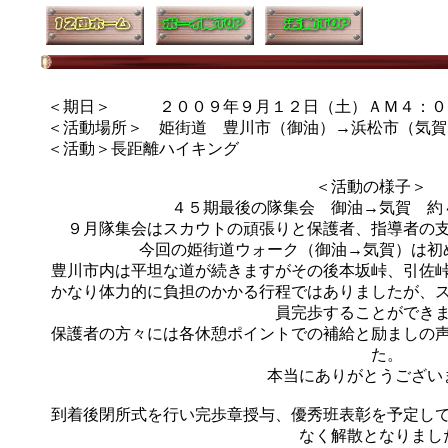
＜期日＞ ２００９年９月１２日（土）ＡＭ４：０
＜活動場所＞ 姫街道 豊川市（御油）→浜松市（気賀
＜活動＞長距離ハイキング
＜活動の様子
４５期最後の隊集会 御油→気賀 約
９月隊集会はスカウトの頑張りと保護者、指導者の
今回の姫街道ウォーク（御油→気賀）は初
豊川市内は平坦な道が続きますがその後本坂峠、引佐
かなり体力的に負担のかかる行程ではありましたが、
員完歩することができ
保護者の方々には各休憩ポイントでの補給と励ましの
た。
本当にありがとうござい
到着後閉所式を行い完歩章授与、優秀班表彰を予定し
なく解散となりまし