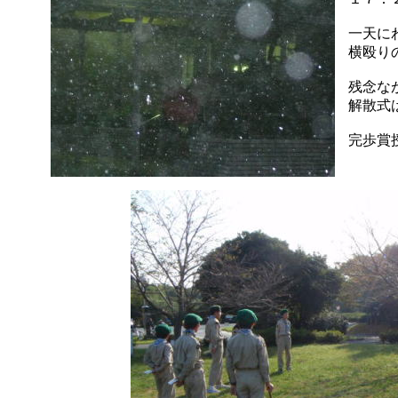
一天に
横殴り
残念
解散式
完歩賞