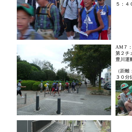
５：４
AM７
第２チ
豊川運
（距離
３０分