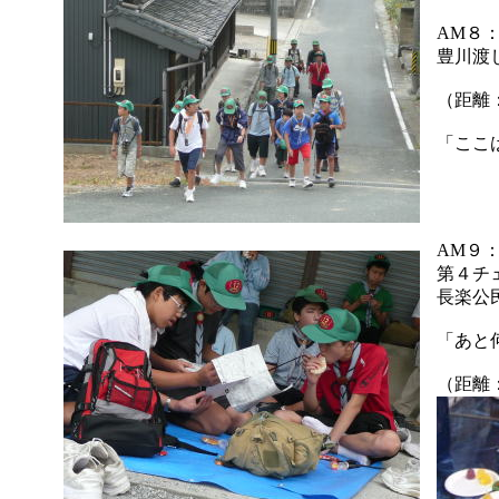
AM８
豊川渡
（距離
「ここ
AM９
第４チ
長楽公
「あと
（距離