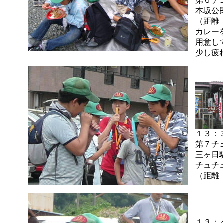
第６チ
本坂公
（距離
カレー
用意し
少し疲
１３：
第７チ
三ヶ日
チュチ
（距離
１３：