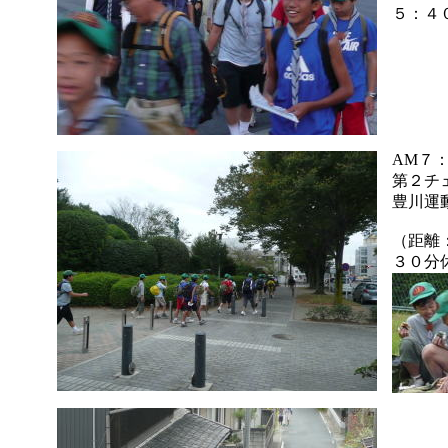
５：４
AM７
第２チ
豊川運
（距離
３０分