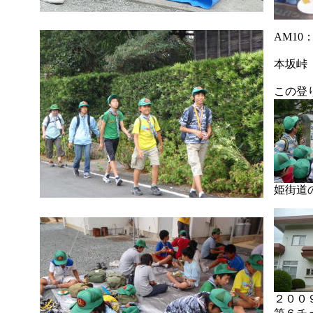
AM10
本坂峠
この登
姫街道
２００