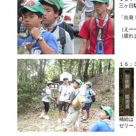
三ヶ日
「出発
（えー
（疲れ
１５：
補給は
ゼリー