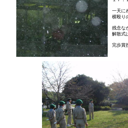
一天に
横殴り
残念
解散式
完歩賞