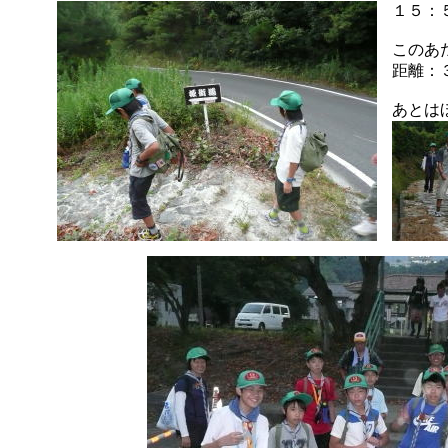
１５：
このあ
距離：
あとは