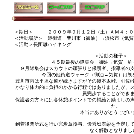
＜期日＞ ２００９年９月１２日（土）ＡＭ４：０
＜活動場所＞ 姫街道 豊川市（御油）→浜松市（気賀
＜活動＞長距離ハイキング
＜活動の様子
４５期最後の隊集会 御油→気賀 約
９月隊集会はスカウトの頑張りと保護者、指導者の
今回の姫街道ウォーク（御油→気賀）は初
豊川市内は平坦な道が続きますがその後本坂峠、引佐
かなり体力的に負担のかかる行程ではありましたが、
員完歩することができ
保護者の方々には各休憩ポイントでの補給と励ましの
た。
本当にありがとうござい
到着後閉所式を行い完歩章授与、優秀班表彰を予定し
なく解散となりまし