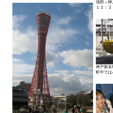
池田→神
１２：２
神戸新名
町中では