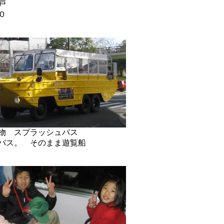
戸
０
物 スプラッシュバス
バス。 そのまま遊覧船