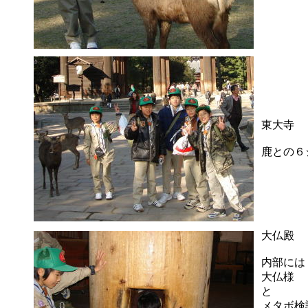
東大寺 
鹿との６
大仏殿 
内部には
大仏様
と
メタボ検