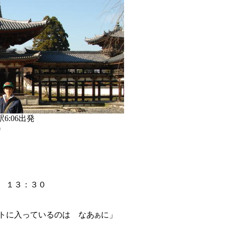
6:06出発
0
 １３：３０
トに入っているのは なあ
に」
あ