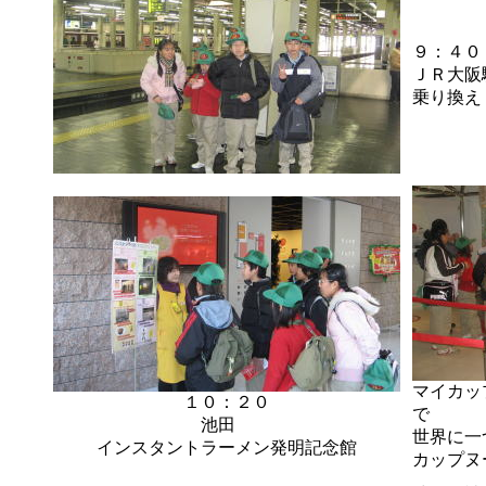
９：４０
ＪＲ大阪
乗り換え
マイカッ
１０：２０
で
池田
世界に一
インスタントラーメン発明記念館
カップヌ