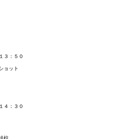
１３：５０
ショット
１４：３０
診柱