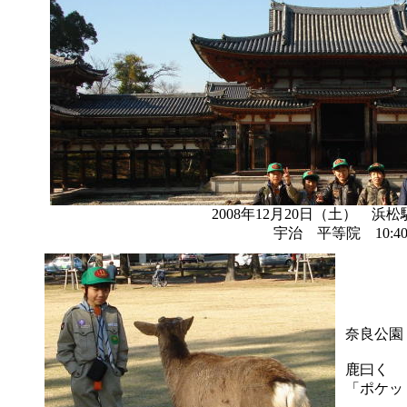
2008年12月20日（土） 浜松駅
宇治 平等院 10:4
奈良公園
鹿曰く
「ポケッ