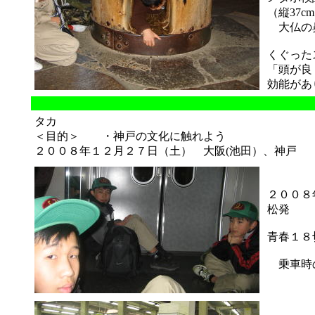
（縦37c
大仏の
くぐった
「頭が良
効能があ
タカ
＜目的＞ ・神戸の文化に触れよう
２００８年１２月２７日（土） 大阪(池田）、神戸
２００８
松発
青春１８
乗車時