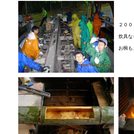
２００
炊具な
お椀も