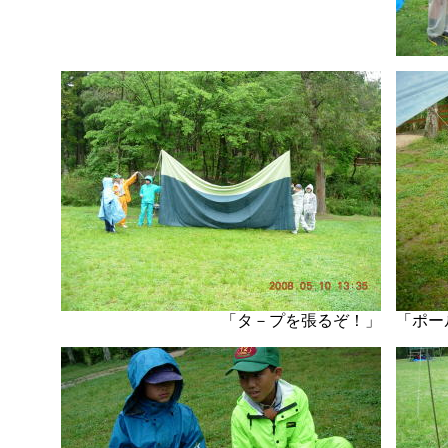
「タ－プを張るぞ！」
「ポー