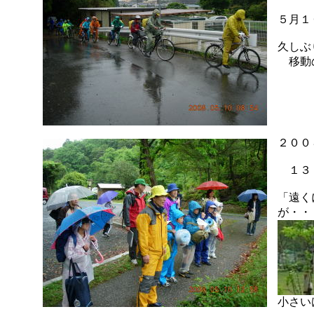
５月１
久しぶ
移動
２００
１３：
「遠く
が・・
小さい