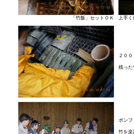
「竹飯」セットＯＫ
上手く
２００
残った
ボン
竹を楽