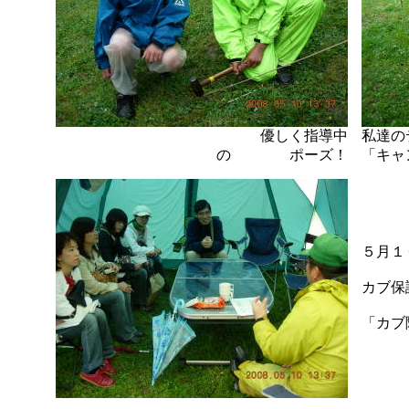
優しく指導中
私達の
の ポーズ！
「キ
５月１
カブ保
「カブ