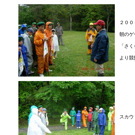
２００
朝のゲ
「さく
より競
スカウ