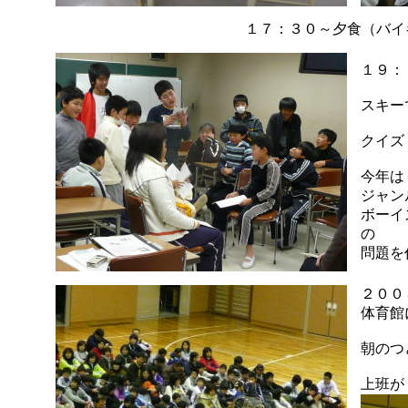
１７：３０～夕食（バイ
１９：
スキー
クイズ
今年は
ジャン
ボーイ
の
問題を
２００
体育館
朝のつ
上班が