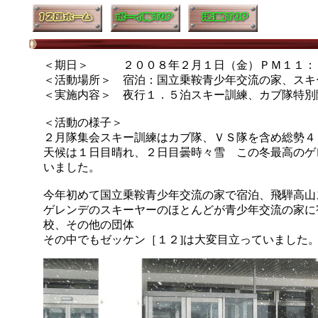
＜期日＞ ２００８年２月１日（金）ＰＭ１１：
＜活動場所＞ 宿泊：国立乗鞍青少年交流の家、スキ
＜実施内容＞ 夜行１．５泊スキー訓練、カブ隊特別
＜活動の様子＞
２月隊集会スキー訓練はカブ隊、ＶＳ隊を含め総勢４
天候は１日目晴れ、２日目曇時々雪 この冬最高のゲ
いました。
今年初めて国立乗鞍青少年交流の家で宿泊、飛騨高山
ゲレンデのスキーヤーのほとんどが青少年交流の家に
校、その他の団体
その中でもゼッケン［１２]は大変目立っていました