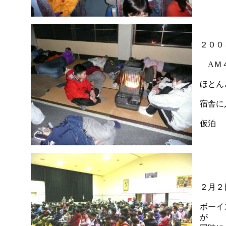
２００
AＭ４
ほとん
宿舎に
仮泊
２月
ボーイ
が