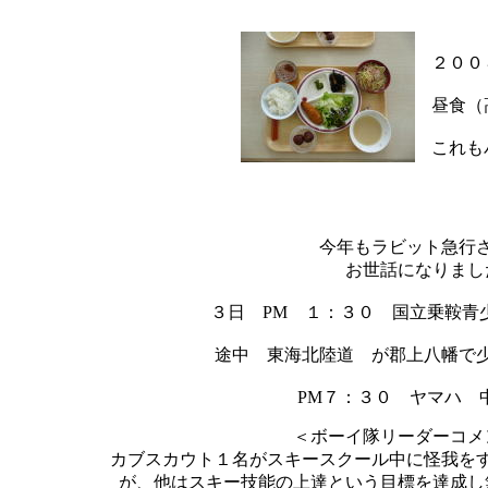
２００
昼食（
これも
今年もラビット急行
お世話になりまし
３日 PM １：３０ 国立乗鞍青
途中 東海北陸道 が郡上八幡で
PM７：３０ ヤマハ 中
＜ボーイ隊リーダーコ
カブスカウト１名がスキースクール中に怪我をす
が、他はスキー技能の上達という目標を達成し