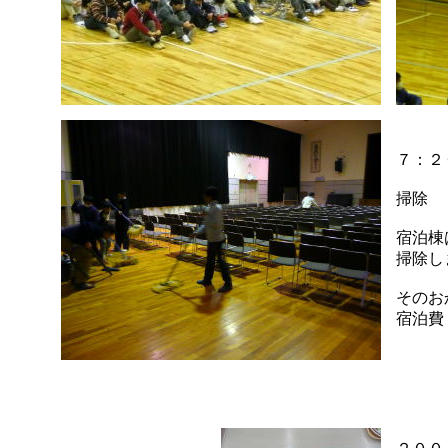
７：２
掃除
宿泊棟
掃除し
そのお
宿泊費