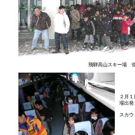
飛騨高山スキー場 
２月１
場出発
スカウ