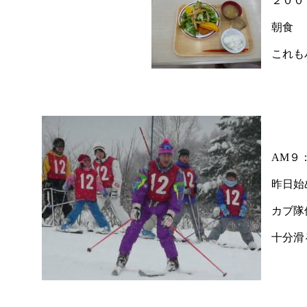
２００
朝食
これも
AM９
昨日始
カブ隊
十分滑