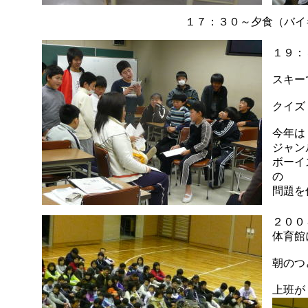
１７：３０～夕食（バイ
１９：
スキー
クイズ
今年は
ジャン
ボーイ
の
問題を
２００
体育館
朝のつ
上班が