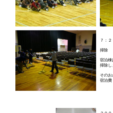
７：２
掃除
宿泊棟
掃除し
そのお
宿泊費