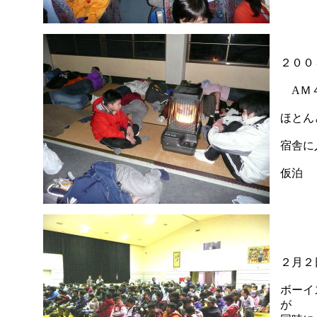
２００
AＭ４
ほとん
宿舎に
仮泊
２月
ボーイ
が