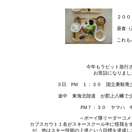
２００
昼食（
これも
今年もラビット急行
お世話になりまし
３日 PM １：３０ 国立乗鞍青
途中 東海北陸道 が郡上八幡で
PM７：３０ ヤマハ 中
＜ボーイ隊リーダーコ
カブスカウト１名がスキースクール中に怪我をす
が、他はスキー技能の上達という目標を達成し