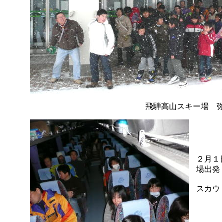
飛騨高山スキー場 
２月１
場出発
スカウ