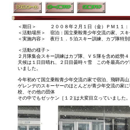
＜期日＞ ２００８年２月１日（金）ＰＭ１１：
＜活動場所＞ 宿泊：国立乗鞍青少年交流の家、スキ
＜実施内容＞ 夜行１．５泊スキー訓練、カブ隊特別
＜活動の様子＞
２月隊集会スキー訓練はカブ隊、ＶＳ隊を含め総勢４
天候は１日目晴れ、２日目曇時々雪 この冬最高のゲ
いました。
今年初めて国立乗鞍青少年交流の家で宿泊、飛騨高山
ゲレンデのスキーヤーのほとんどが青少年交流の家に
校、その他の団体
その中でもゼッケン［１２]は大変目立っていました