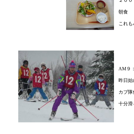
２００
朝食
これも
AM９
昨日始
カブ隊
十分滑