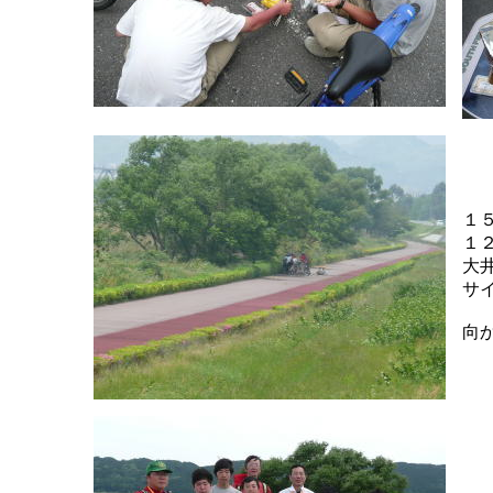
１
１
大
サ
向