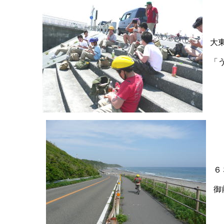
大
「
６
御