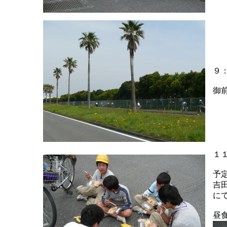
９
御
１
予
吉
に
昼