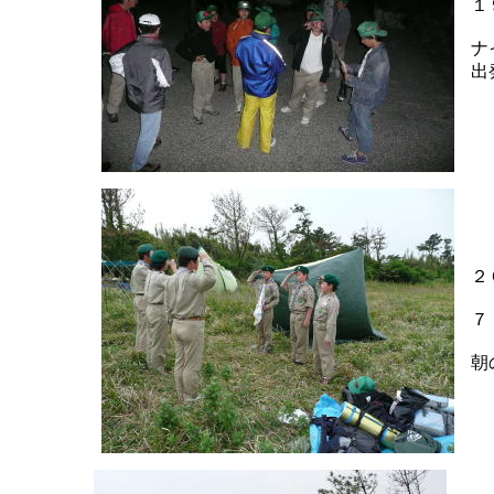
１
ナ
出
２
７
朝