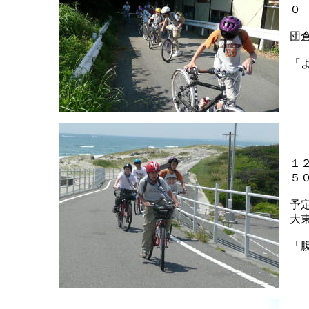
０
団
「
１
５
予
大
「