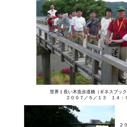
世界１長い木造歩道橋（ギネスブック
２００７／５／１３ １４：
２