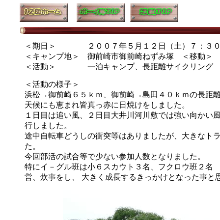
＜期日＞ ２００７年５月１２日（土）７：３０
＜キャンプ地＞ 御前崎市御前崎ねずみ塚 ＜移動＞ 
＜活動＞ 一泊キャンプ、長距離サイクリング
＜活動の様子＞
浜松→御前崎６５ｋｍ、御前崎→島田４０ｋｍの長距
天候にも恵まれ皆真っ赤に日焼けをしました。
１日目は追い風、２日目大井川河川敷では強い向かい
行しました。
途中自転車どうしの衝突等はありましたが、大きなト
た。
今回部活の試合等で少ない参加人数となりました。
特にイ－グル班は小６スカウト３名、フクロウ班２名
営、炊事をし、 大きく成長するきっかけとなった事と