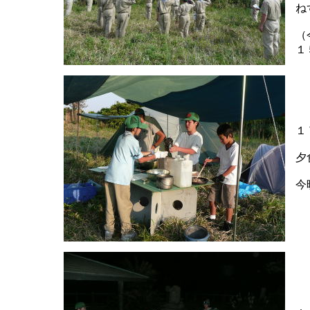
ね
（
１
１
夕
今