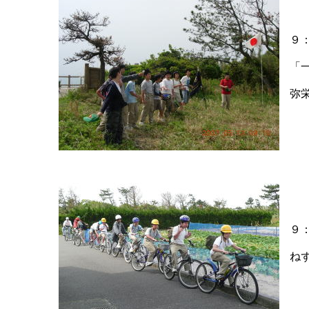
９
「
弥
９
ね