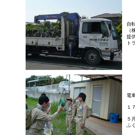
自
（
提
ト
電
１
５
ふ