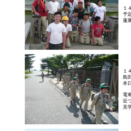
１
予
蓬
１
島
本
電
近
見