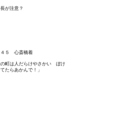
班長が注意？
：４５ 心斎橋着
阪の町は人だらけやさかい ぼけ
してたらあかんで！」