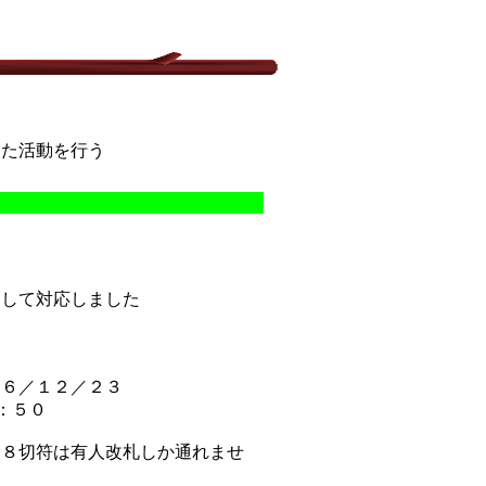
した活動を行う
力して対応しました
０６／１２／２３
：５０
１８切符は有人改札しか通れませ