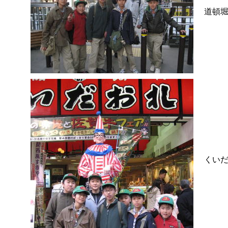
道頓
くい