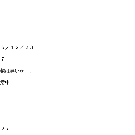
０６／１２／２３
３７
れ物は無いか！」
注意中
：２７