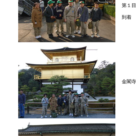
第１
到着
金閣