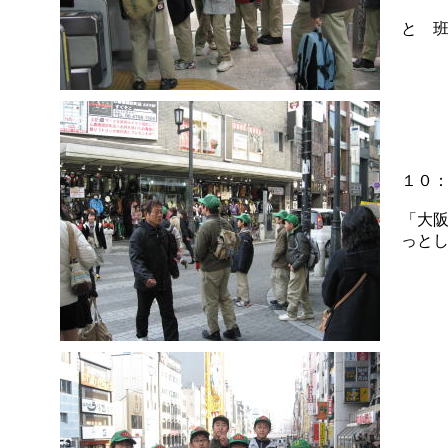
と 
１０
「大
っと