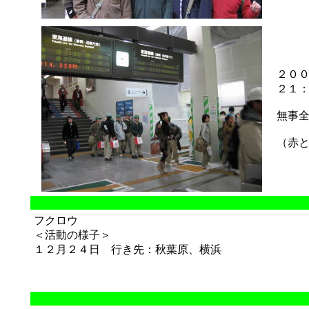
２０
２１
無事
（赤
フクロウ
＜活動の様子＞
１２月２４日 行き先：秋葉原、横浜