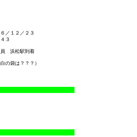
０６／１２／２３
：４３
全員 浜松駅到着
と白の袋は？？？）