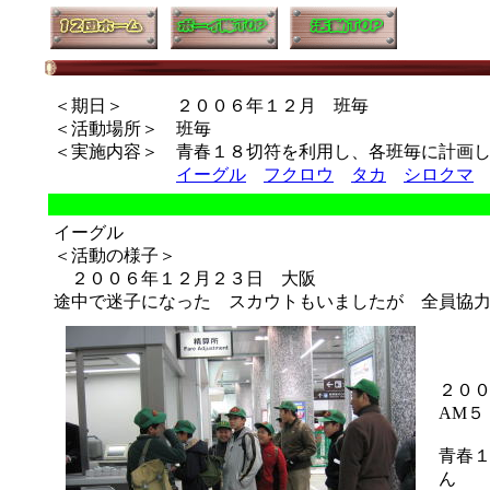
＜期日＞ ２００６年１２月 班毎
＜活動場所＞ 班毎
＜実施内容＞ 青春１８切符を利用し、各班毎に計画
イーグル
フクロウ
タカ
シロクマ
イーグル
＜活動の様子＞
２００６年１２月２３日 大阪
途中で迷子になった スカウトもいましたが 全員協
２０
AM５
青春
ん