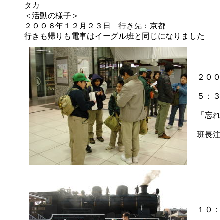
タカ
＜活動の様子＞
２００６年１２月２３日 行き先：京都
行きも帰りも電車はイーグル班と同じになりました
２０
５：
「忘
班長
１０