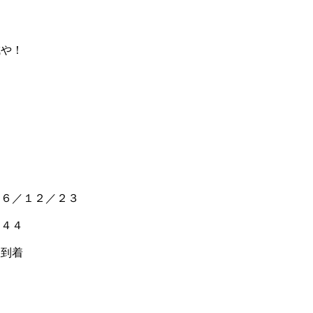
城や！
０６／１２／２３
：４４
駅到着