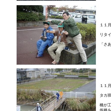
１１
リタ
「さ
１１
タカ
橋が
仮橋