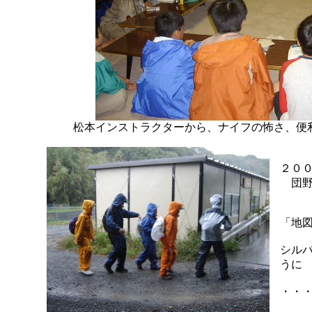
松本インストラクターから、ナイフの怖さ、便
２０
団野
「地
シル
うに
・・