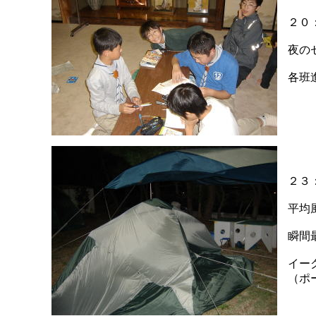
２０
夜の
各班
２３
平均風
瞬間最
イー
（ポ