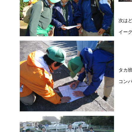
次は
イー
タカ
コン