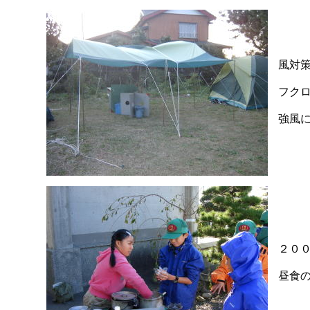
風対
フク
強風
２０
昼食