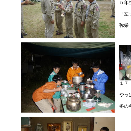
５年
「左
弥栄
１７
やっ
冬の