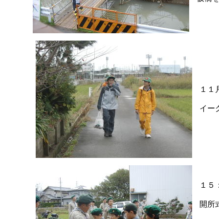
１１
イー
１５
開所