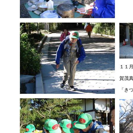
１１
賀茂
「き