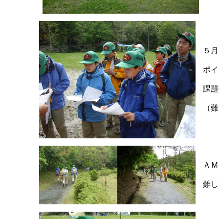
５
ポイ
課題
（難
ＡＭ
難し