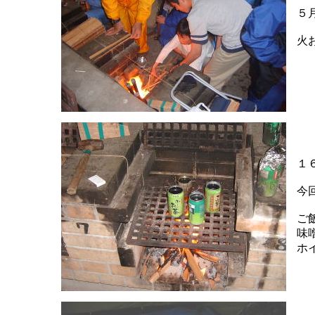
５
火
１
今
ご
味
ホ