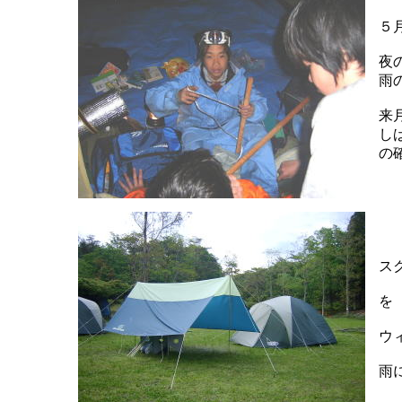
５
夜
雨
来
し
の
ス
を
ウ
雨