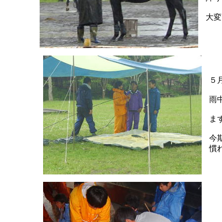
大変
５
雨
ま
今
慣