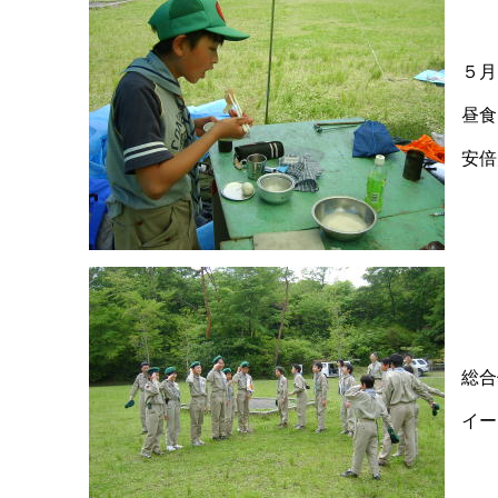
５月
昼食
安倍
総合
イー