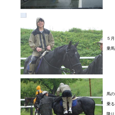
５月
乗馬
馬の
乗る
降り