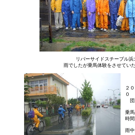
リバーサイドスチーブル浜
雨でしたが乗馬体験をさせてい
２０
０
団
乗馬
時間
雨中